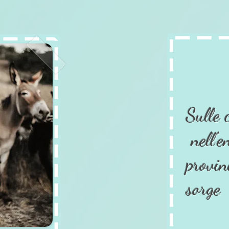
Sulle 
nell'e
provin
sorge .