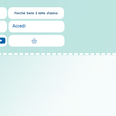
Perchè bere il latte d'asina
Accedi