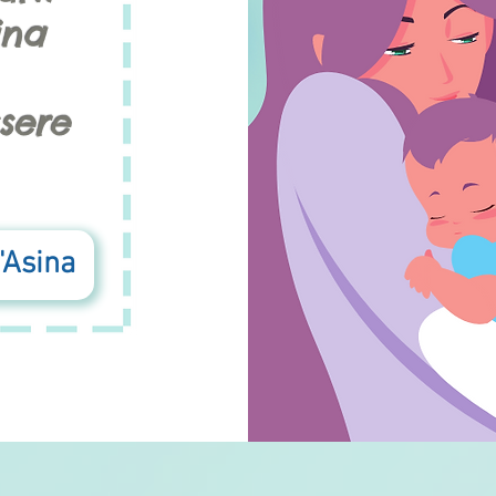
Asina
sere
d'Asina