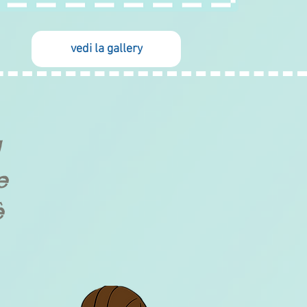
vedi la gallery
l
e
è