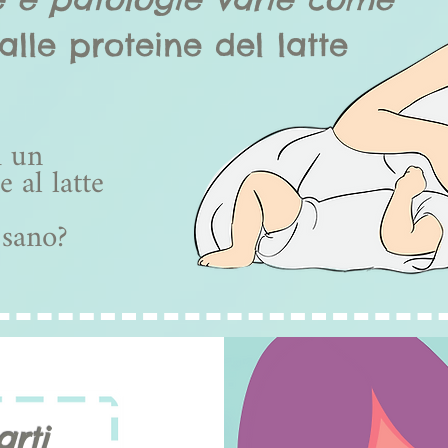
alle proteine del latte
i un
le
al latte
 sano?
arti