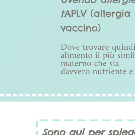
l
APLV (allergia 
'
vaccino)
Dove trovare quind
alimento il più simi
materno che sia
davvero
nutriente e
Sono qui per spieg