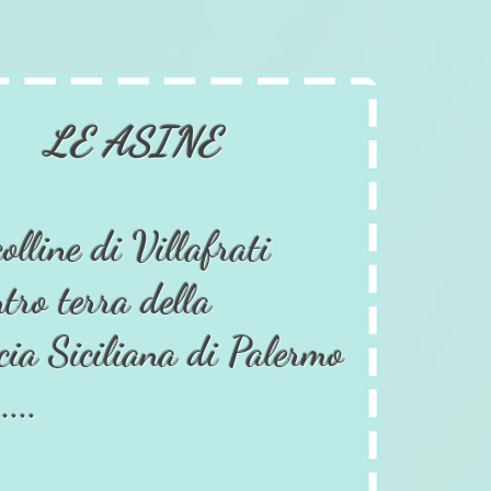
LE ASINE
colline di Villafrati
ntro terra della
cia Siciliana di Palermo
...